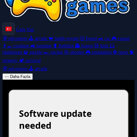
Giriş Yap
🧭
adventure
🕹️
arcade
👑
battle-royale
🎲
board
🚗
car
🎮
casual
👩‍🍳
cooking
🚜
farming
🥊
fighting
👻
horror
🧸
kids
🦸
platformer
🧩
puzzle
🏎️
racing
🎯
shooter
🎮
simulation
⚽
sport
🧠
strategy
🏕️
survival
🧭
adventure
🕹️
arcade
⋯
Daha Fazla