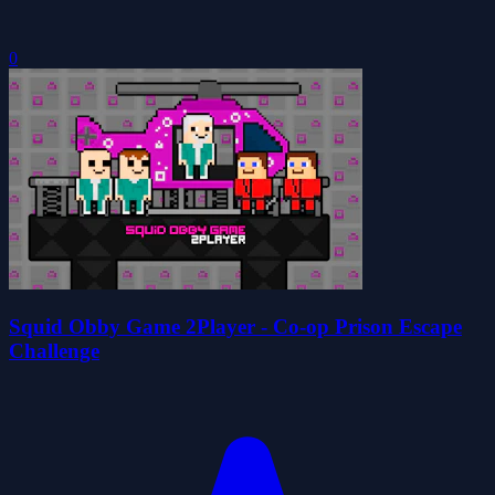
0
Squid Obby Game 2Player - Co-op Prison Escape
Challenge