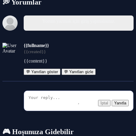
💭 Yorumlar
Yorum yazmak için giriş yapmalısınız.
{{fullname}}
{{created}}
{{content}}
💬 Yanıtları göster
💬 Yanıtları gizle
İptal
Yanıtla
🎮 Hoşunuza Gidebilir