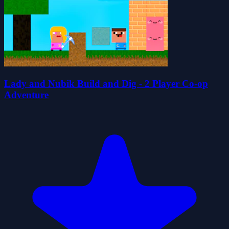
Lady and Nubik Build and Dig - 2 Player Co-op
Adventure