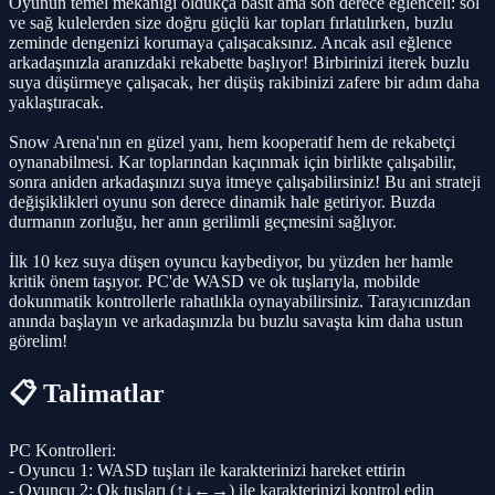
Oyunun temel mekaniği oldukça basit ama son derece eğlenceli: sol
ve sağ kulelerden size doğru güçlü kar topları fırlatılırken, buzlu
zeminde dengenizi korumaya çalışacaksınız. Ancak asıl eğlence
arkadaşınızla aranızdaki rekabette başlıyor! Birbirinizi iterek buzlu
suya düşürmeye çalışacak, her düşüş rakibinizi zafere bir adım daha
yaklaştıracak.
Snow Arena'nın en güzel yanı, hem kooperatif hem de rekabetçi
oynanabilmesi. Kar toplarından kaçınmak için birlikte çalışabilir,
sonra aniden arkadaşınızı suya itmeye çalışabilirsiniz! Bu ani strateji
değişiklikleri oyunu son derece dinamik hale getiriyor. Buzda
durmanın zorluğu, her anın gerilimli geçmesini sağlıyor.
İlk 10 kez suya düşen oyuncu kaybediyor, bu yüzden her hamle
kritik önem taşıyor. PC'de WASD ve ok tuşlarıyla, mobilde
dokunmatik kontrollerle rahatlıkla oynayabilirsiniz. Tarayıcınızdan
anında başlayın ve arkadaşınızla bu buzlu savaşta kim daha ustun
görelim!
📋 Talimatlar
PC Kontrolleri:
- Oyuncu 1: WASD tuşları ile karakterinizi hareket ettirin
- Oyuncu 2: Ok tuşları (↑↓←→) ile karakterinizi kontrol edin