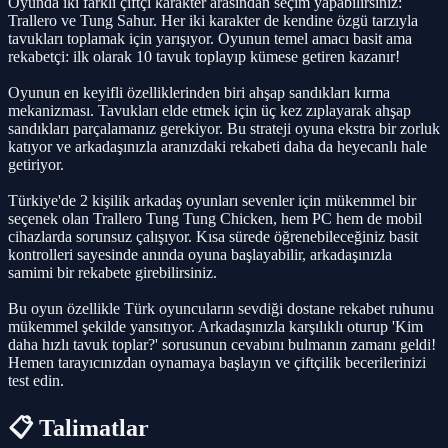
Oyunda iki farklı çiftçi karakter arasından seçim yapabilirsiniz:
Trallero ve Tung Sahur. Her iki karakter de kendine özgü tarzıyla
tavukları toplamak için yarışıyor. Oyunun temel amacı basit ama
rekabetçi: ilk olarak 10 tavuk toplayıp kümese getiren kazanır!
Oyunun en keyifli özelliklerinden biri ahşap sandıkları kırma
mekanizması. Tavukları elde etmek için üç kez zıplayarak ahşap
sandıkları parçalamanız gerekiyor. Bu strateji oyuna ekstra bir zorluk
katıyor ve arkadaşınızla aranızdaki rekabeti daha da heyecanlı hale
getiriyor.
Türkiye'de 2 kişilik arkadaş oyunları sevenler için mükemmel bir
seçenek olan Trallero Tung Tung Chicken, hem PC hem de mobil
cihazlarda sorunsuz çalışıyor. Kısa sürede öğrenebileceğiniz basit
kontrolleri sayesinde anında oyuna başlayabilir, arkadaşınızla
samimi bir rekabete girebilirsiniz.
Bu oyun özellikle Türk oyuncuların sevdiği dostane rekabet ruhunu
mükemmel şekilde yansıtıyor. Arkadaşınızla karşılıklı oturup 'Kim
daha hızlı tavuk toplar?' sorusunun cevabını bulmanın zamanı geldi!
Hemen tarayıcınızdan oynamaya başlayın ve çiftçilik becerilerinizi
test edin.
📋 Talimatlar