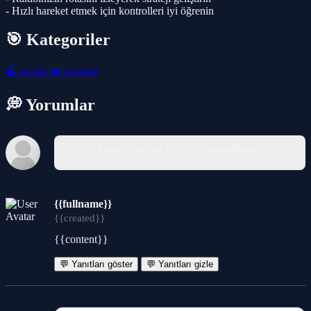
- Hızlı hareket etmek için kontrolleri iyi öğrenin
🎯 Kategoriler
🕹️
arcade
🚜
farming
💭 Yorumlar
Yorum yazmak için giriş yapmalısınız.
{{fullname}}
{{created}}
{{content}}
💬 Yanıtları göster
💬 Yanıtları gizle