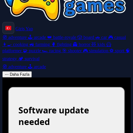
Giriş Yap
🧭
adventure
🕹️
arcade
👑
battle-royale
🎲
board
🚗
car
🎮
casual
👩‍🍳
cooking
🚜
farming
🥊
fighting
👻
horror
🧸
kids
🦸
platformer
🧩
puzzle
🏎️
racing
🎯
shooter
🎮
simulation
⚽
sport
🧠
strategy
🏕️
survival
🧭
adventure
🕹️
arcade
⋯
Daha Fazla