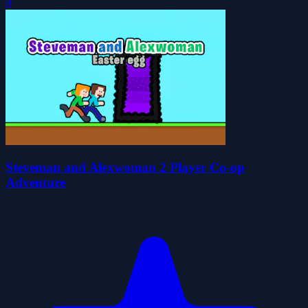
0
Steveman and Alexwoman 2 Player Co-op
Adventure