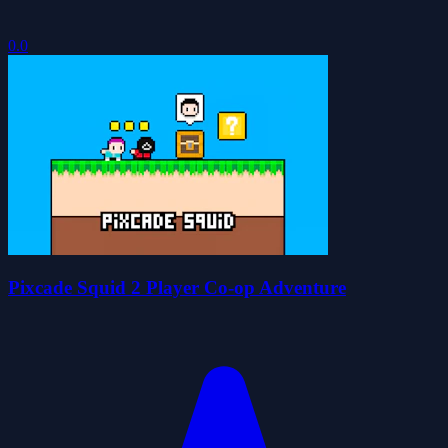
0.0
Pixcade Squid 2 Player Co-op Adventure