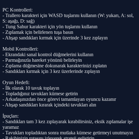
PC Kontrolleri:
- Trallero karakteri için WASD tuşlarını kullanın (W: yukarı, A: sol,
S: aşağı, D: sağ)
- Tung Sahur karakteri için yön tuşlarını kullanın
- Zıplamak için belirlenen tuşa basın
- Ahşap sandıkları kırmak için üzerinde 3 kez zıplayın
Mobil Kontrolleri:
- Ekrandaki sanal kontrol düğmelerini kullanın
- Parmağınızla hareket yönünü belirleyin
- Zıplama düğmesine dokunarak karakterinizi zıplatın
- Sandıkları kırmak için 3 kez üzerlerinde zıplayın
Oyun Hedefi:
- İlk olarak 10 tavuk toplayın
- Topladığınız tavukları kümese getirin
- Arkadaşınızdan önce görevi tamamlayan oyuncu kazanır
- Ahşap sandıkları kırarak içindeki tavukları alın
İpuçları:
- Sandıkları tam 3 kez zıplayarak kırabilirsiniz, eksik zıplamalar işe
yaramaz
- Tavukları topladıktan sonra mutlaka kümese getirmeyi unutmayın
- Rakibinizin rotasını izleyerek strateji geliştirin