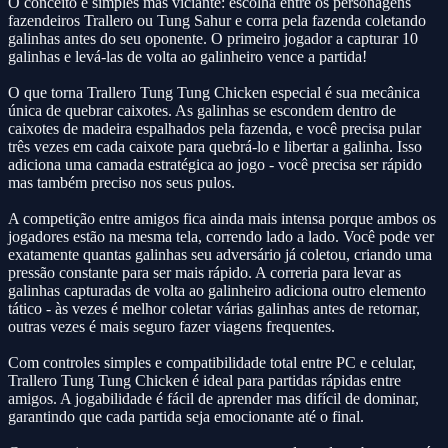
O conceito é simples mas viciante: escolha entre os personagens
fazendeiros Trallero ou Tung Sahur e corra pela fazenda coletando
galinhas antes do seu oponente. O primeiro jogador a capturar 10
galinhas e levá-las de volta ao galinheiro vence a partida!
O que torna Trallero Tung Tung Chicken especial é sua mecânica
única de quebrar caixotes. As galinhas se escondem dentro de
caixotes de madeira espalhados pela fazenda, e você precisa pular
três vezes em cada caixote para quebrá-lo e libertar a galinha. Isso
adiciona uma camada estratégica ao jogo - você precisa ser rápido
mas também preciso nos seus pulos.
A competição entre amigos fica ainda mais intensa porque ambos os
jogadores estão na mesma tela, correndo lado a lado. Você pode ver
exatamente quantas galinhas seu adversário já coletou, criando uma
pressão constante para ser mais rápido. A correria para levar as
galinhas capturadas de volta ao galinheiro adiciona outro elemento
tático - às vezes é melhor coletar várias galinhas antes de retornar,
outras vezes é mais seguro fazer viagens frequentes.
Com controles simples e compatibilidade total entre PC e celular,
Trallero Tung Tung Chicken é ideal para partidas rápidas entre
amigos. A jogabilidade é fácil de aprender mas difícil de dominar,
garantindo que cada partida seja emocionante até o final.