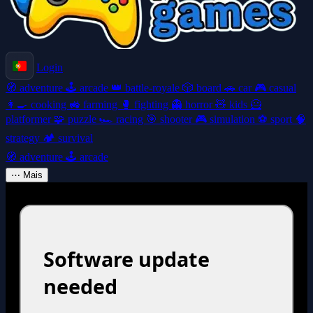
Login
🧭
adventure
🕹️
arcade
👑
battle-royale
🎲
board
🚗
car
🎮
casual
👩‍🍳
cooking
🚜
farming
🥊
fighting
👻
horror
🧸
kids
🦸
platformer
🧩
puzzle
🏎️
racing
🎯
shooter
🎮
simulation
⚽
sport
🧠
strategy
🏕️
survival
🧭
adventure
🕹️
arcade
⋯
Mais