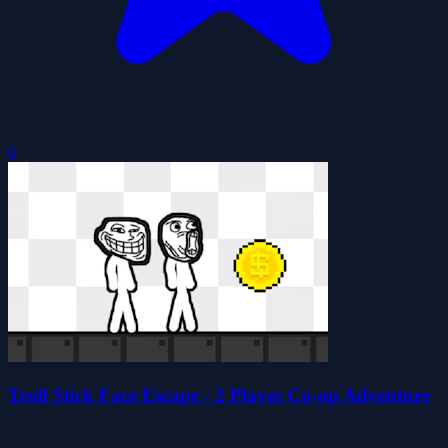
0
Troll Stick Face Escape - 2 Player Co-op Adventure