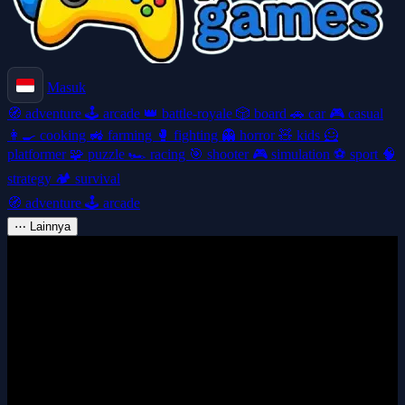
Masuk
🧭
adventure
🕹️
arcade
👑
battle-royale
🎲
board
🚗
car
🎮
casual
👩‍🍳
cooking
🚜
farming
🥊
fighting
👻
horror
🧸
kids
🦸
platformer
🧩
puzzle
🏎️
racing
🎯
shooter
🎮
simulation
⚽
sport
🧠
strategy
🏕️
survival
🧭
adventure
🕹️
arcade
⋯
Lainnya