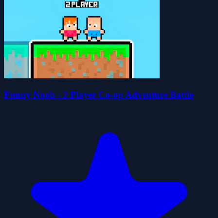
Funny Noob - 2 Player Co-op Adventure Battle