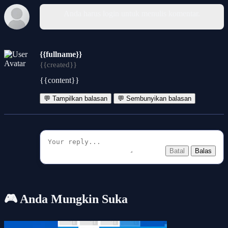
Anda harus login untuk menulis komentar.
{{fullname}}
{{created}}
{{content}}
💬 Tampilkan balasan
💬 Sembunyikan balasan
Batal
Balas
🎮 Anda Mungkin Suka