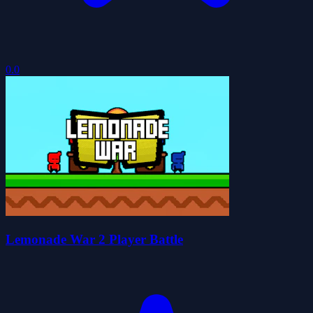
0.0
Lemonade War 2 Player Battle