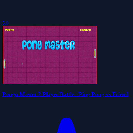
5.0
Pongo Master 2 Player Battle - Ping Pong vs Friend