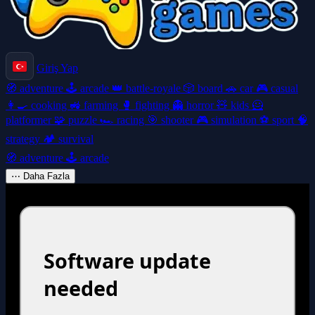
Giriş Yap
🧭
adventure
🕹️
arcade
👑
battle-royale
🎲
board
🚗
car
🎮
casual
👩‍🍳
cooking
🚜
farming
🥊
fighting
👻
horror
🧸
kids
🦸
platformer
🧩
puzzle
🏎️
racing
🎯
shooter
🎮
simulation
⚽
sport
🧠
strategy
🏕️
survival
🧭
adventure
🕹️
arcade
⋯
Daha Fazla