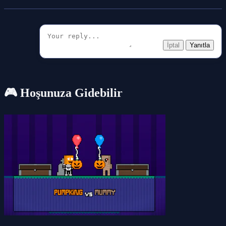
İptal
Yanıtla
🎮 Hoşunuza Gidebilir