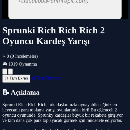
Sprunki Rich Rich Rich 2
Oyuncu Kardeş Yarışı
⭐ 0
(0 İncelemeler)
🎮 1919 Oynanma
🔲 Yeni Pencere
📺 Tam Ekran
📝 Açıklama
Sprunki Rich Rich Rich, arkadaşlarınızla oynayabileceğiniz en
heyecanlı para toplama yarışı oyunlarından biri! Bu eğlenceli 2
oyuncu oyununda, Sprunky kardeşler büyük bir rekabete girişiyor
ve kim daha çok para toplayacak görmek için mücadele ediyorlar.