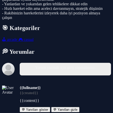
- Yanlardan ve yukarıdan gelen tehlikelere dikkat edin
- Hızlı hareket edin ama aceleci davranmayın, stratejik düşünün
- Rakibinizin hareketlerini izleyerek daha iyi pozisyon almaya
çalışın
🎯 Kategoriler
🕹️
arcade
🎮
casual
💭 Yorumlar
Yorum yazmak için giriş yapmalısınız.
{{fullname}}
{{created}}
{{content}}
💬 Yanıtları göster
💬 Yanıtları gizle