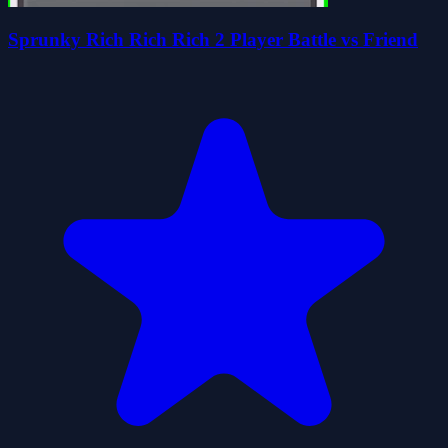
Sprunky Rich Rich Rich 2 Player Battle vs Friend