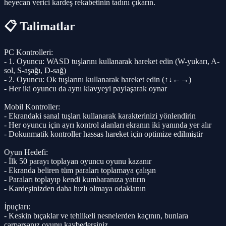
heyecan verici kardeş rekabetinin tadını çıkarın.
📋 Talimatlar
PC Kontrolleri:
- 1. Oyuncu: WASD tuşlarını kullanarak hareket edin (W-yukarı, A-
sol, S-aşağı, D-sağ)
- 2. Oyuncu: Ok tuşlarını kullanarak hareket edin (↑↓←→)
- Her iki oyuncu da aynı klavyeyi paylaşarak oynar
Mobil Kontroller:
- Ekrandaki sanal tuşları kullanarak karakterinizi yönlendirin
- Her oyuncu için ayrı kontrol alanları ekranın iki yanında yer alır
- Dokunmatik kontroller hassas hareket için optimize edilmiştir
Oyun Hedefi:
- İlk 50 parayı toplayan oyuncu oyunu kazanır
- Ekranda beliren tüm paraları toplamaya çalışın
- Paraları toplayıp kendi kumbaranıza yatırın
- Kardeşinizden daha hızlı olmaya odaklanın
İpuçları:
- Keskin bıçaklar ve tehlikeli nesnelerden kaçının, bunlara
çarparsanız oyunu kaybedersiniz