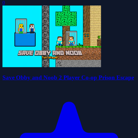
0
Save Obby and Noob 2 Player Co-op Prison Escape