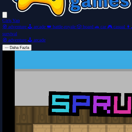
Giriş Yap
🧭
adventure
🕹️
arcade
👑
battle-royale
🎲
board
🚗
car
🎮
casual
👩‍
survival
🧭
adventure
🕹️
arcade
⋯
Daha Fazla