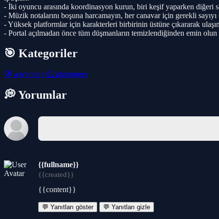
- İki oyuncu arasında koordinasyon kurun, biri keşif yaparken diğeri
- Müzik notalarını boşuna harcamayın, her canavar için gerekli sayıyı
- Yüksek platformlar için karakterleri birbirinin üstüne çıkararak ulaşı
- Portal açılmadan önce tüm düşmanların temizlendiğinden emin olun
🎯 Kategoriler
🧭
adventure
🦸
platformer
💭 Yorumlar
{{fullname}}
{{created}}
{{content}}
💬 Yanıtları göster
💬 Yanıtları gizle