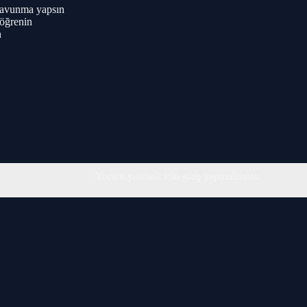
 savunma yapsın
 öğrenin
n
Yorum yazmak için giriş yapmalısınız.