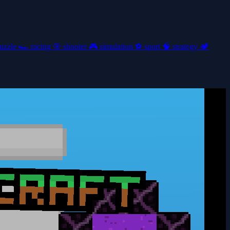
uzzle
🏎️
racing
🎯
shooter
🎮
simulation
⚽
sport
🧠
strategy
🏕️