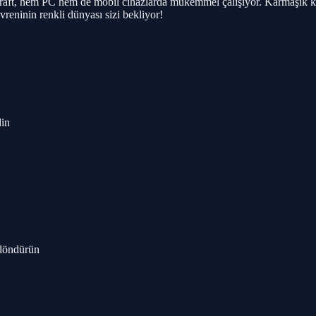
raft, hem PC hem de mobil cihazlarda mükemmel çalışıyor. Karmaşık k
evreninin renkli dünyası sizi bekliyor!
din
 döndürün