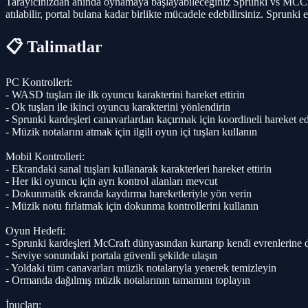
Tarayıcınızdan anında oynamaya başlayabileceğiniz Sprunki vs MCC
atılabilir, portal bulana kadar birlikte mücadele edebilirsiniz. Sprunki 
📋 Talimatlar
PC Kontrolleri:
- WASD tuşları ile ilk oyuncu karakterini hareket ettirin
- Ok tuşları ile ikinci oyuncu karakterini yönlendirin
- Sprunki kardeşleri canavarlardan kaçırmak için koordineli hareket e
- Müzik notalarını atmak için ilgili oyun içi tuşları kullanın
Mobil Kontrolleri:
- Ekrandaki sanal tuşları kullanarak karakterleri hareket ettirin
- Her iki oyuncu için ayrı kontrol alanları mevcut
- Dokunmatik ekranda kaydırma hareketleriyle yön verin
- Müzik notu fırlatmak için dokunma kontrollerini kullanın
Oyun Hedefi:
- Sprunki kardeşleri McCraft dünyasından kurtarıp kendi evrenlerine
- Seviye sonundaki portala güvenli şekilde ulaşın
- Yoldaki tüm canavarları müzik notalarıyla yenerek temizleyin
- Ormanda dağılmış müzik notalarının tamamını toplayın
İpuçları: