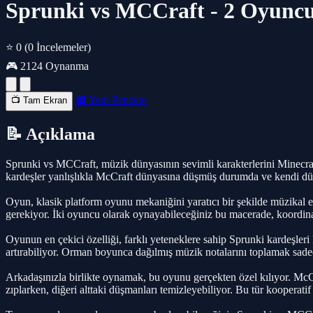
Sprunki vs MCCraft - 2 Oyunc
⭐ 0
(0 İncelemeler)
🎮 2124 Oynanma
🔲 Yeni Pencere
📺 Tam Ekran
📝 Açıklama
Sprunki vs MCCraft, müzik dünyasının sevimli karakterlerini Minecra
kardeşler yanlışlıkla McCraft dünyasına düşmüş durumda ve kendi dün
Oyun, klasik platform oyunu mekaniğini yaratıcı bir şekilde müzikal el
gerekiyor. İki oyuncu olarak oynayabileceğiniz bu macerade, koordinas
Oyunun en çekici özelliği, farklı yeteneklere sahip Sprunki kardeşleri
artırabiliyor. Orman boyunca dağılmış müzik notalarını toplamak sade
Arkadaşınızla birlikte oynamak, bu oyunu gerçekten özel kılıyor. McCr
zıplarken, diğeri alttaki düşmanları temizleyebiliyor. Bu tür kooperatif