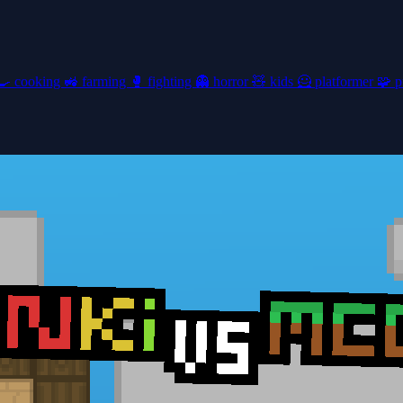
🍳
cooking
🚜
farming
🥊
fighting
👻
horror
🧸
kids
🦸
platformer
🧩
p