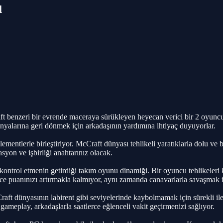
u
ft benzeri bir evrende maceraya sürükleyen heyecan verici bir 2 oyun
yalarına geri dönmek için arkadaşının yardımına ihtiyaç duyuyorlar.
ementlerle birleştiriyor. McCraft dünyası tehlikeli yaratıklarla dolu ve
yon ve işbirliği anahtarınız olacak.
 kontrol etmenin getirdiği takım oyunu dinamiği. Bir oyuncu tehlikeleri
ce puanınızı artırmakla kalmıyor, aynı zamanda canavarlarla savaşmak i
aft dünyasının labirent gibi seviyelerinde kaybolmamak için sürekli il
 gameplay, arkadaşlarla saatlerce eğlenceli vakit geçirmenizi sağlıyor.