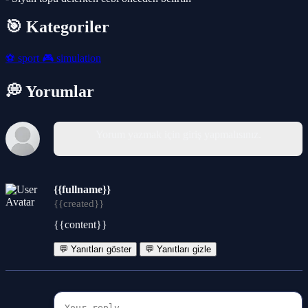
🎯 Kategoriler
⚽
sport
🎮
simulation
💭 Yorumlar
Yorum yazmak için giriş yapmalısınız.
{{fullname}}
{{created}}
{{content}}
💬 Yanıtları göster
💬 Yanıtları gizle