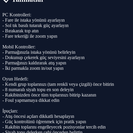
PC Kontrolleri:
- Fare ile istaka yönünü ayarlayın
- Sol tık basılı tutarak güç ayarlayın
- Bırakarak top atın
- Fare tekeriği ile zoom yapın
Mobil Kontroller:
- Parmağınızla istaka yönünü belirleyin
- Dokunup çekerek güç seviyesini ayarlayın
- Parmağınızı kaldırarak atış yapın
- İki parmakla zoom in/out yapın
Oyun Hedefi:
- Kendi grup toplarınızı (tam renkli veya çizgili) önce bitirin
- 8 numaralı siyah topu en son deleyin
- Rakibinizden önce tüm toplarınızı bitirip kazanın
- Foul yapmamaya dikkat edin
İpuçları:
- Atış öncesi açıları dikkatli hesaplayın
- Güç kontrolünü öğrenmek için pratik yapın
- Rakibin toplarını engelleyecek pozisyonlar tercih edin
- Siyah topu delerken cebi önceden belirtin