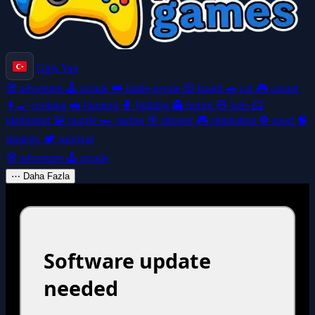
Giriş Yap
🧭
adventure
🕹️
arcade
👑
battle-royale
🎲
board
🚗
car
🎮
casual
👩‍🍳
cooking
🚜
farming
🥊
fighting
👻
horror
🧸
kids
🦸
platformer
🧩
puzzle
🏎️
racing
🎯
shooter
🎮
simulation
⚽
sport
🧠
strategy
🏕️
survival
🧭
adventure
🕹️
arcade
⋯
Daha Fazla