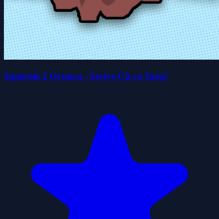
Squirrels 2 Oyuncu - Seviye Çiz ve Yarış!