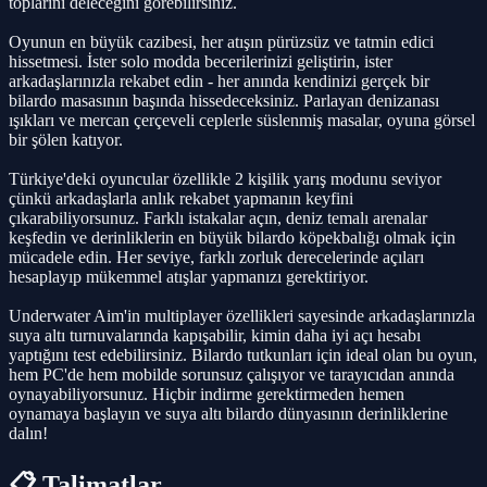
toplarını deleceğini görebilirsiniz.
Oyunun en büyük cazibesi, her atışın pürüzsüz ve tatmin edici
hissetmesi. İster solo modda becerilerinizi geliştirin, ister
arkadaşlarınızla rekabet edin - her anında kendinizi gerçek bir
bilardo masasının başında hissedeceksiniz. Parlayan denizanası
ışıkları ve mercan çerçeveli ceplerle süslenmiş masalar, oyuna görsel
bir şölen katıyor.
Türkiye'deki oyuncular özellikle 2 kişilik yarış modunu seviyor
çünkü arkadaşlarla anlık rekabet yapmanın keyfini
çıkarabiliyorsunuz. Farklı istakalar açın, deniz temalı arenalar
keşfedin ve derinliklerin en büyük bilardo köpekbalığı olmak için
mücadele edin. Her seviye, farklı zorluk derecelerinde açıları
hesaplayıp mükemmel atışlar yapmanızı gerektiriyor.
Underwater Aim'in multiplayer özellikleri sayesinde arkadaşlarınızla
suya altı turnuvalarında kapışabilir, kimin daha iyi açı hesabı
yaptığını test edebilirsiniz. Bilardo tutkunları için ideal olan bu oyun,
hem PC'de hem mobilde sorunsuz çalışıyor ve tarayıcıdan anında
oynayabiliyorsunuz. Hiçbir indirme gerektirmeden hemen
oynamaya başlayın ve suya altı bilardo dünyasının derinliklerine
dalın!
📋 Talimatlar