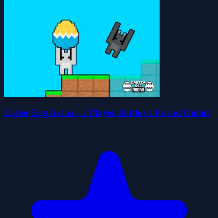
Easter Egg Arena - 2 Player Battle vs Friend Online