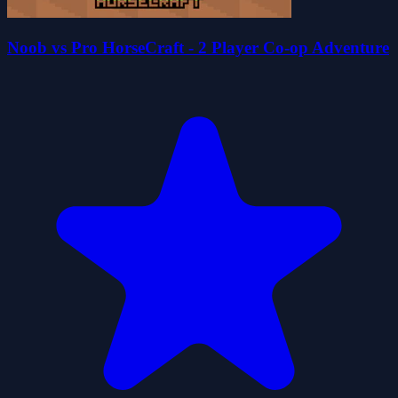
Noob vs Pro HorseCraft - 2 Player Co-op Adventure