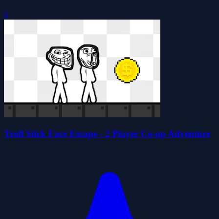
0
Troll Stick Face Escape - 2 Player Co-op Adventure