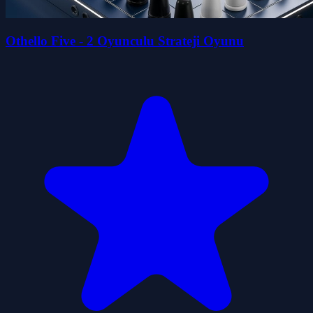
Othello Five - 2 Oyunculu Strateji Oyunu