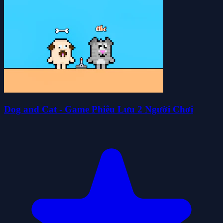
Dog and Cat - Game Phiêu Lưu 2 Người Chơi