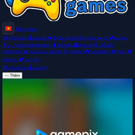
Đăng nhập
🧭
adventure
🕹️
arcade
👑
battle-royale
🎲
board
🚗
car
🎮
casual
👩‍🍳
cooking
🚜
farming
🥊
fighting
👻
horror
🧸
kids
🦸
platformer
🧩
puzzle
🏎️
racing
🎯
shooter
🎮
simulation
⚽
sport
🧠
strategy
🏕️
survival
🧭
adventure
🕹️
arcade
⋯
Thêm