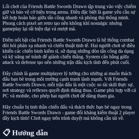
Lối chơi của Friends Battle Swords Drawn tập trung vào việc chiếm
giữ và bảo vệ cờ hiệu trong arena. Điều đặc biệt là game yêu cầu sự
kết hợp hoàn hảo giữa tấn công nhanh và phòng thủ thông minh.
Phong cách pixel art retro tạo nên không khí nostalgic nhưng
gameplay lại rất hiện đại và mượt mà.
Điểm nổi bật của Friends Battle Swords Drawn là hệ thống combat
đòi hỏi phản xạ nhanh và chiến thuật tinh tế. Hai người chơi sẽ điều
khiển các chiến binh kiếm sĩ, sử dụng những đòn tấn công đa dạng
và kỹ năng né tránh để giành chiến thắng. System cân bằng giữa
attack và defense tạo nên những trận đấu kịch tính đến phút cuối.
Đây chính là game multiplayer lý tưởng cho những ai muốn thách
đấu bạn bè trong môi trường cạnh tranh lành mạnh. Với Friends
Battle Swords Drawn, mỗi trận đấu là một cuộc so tài skill thực sự,
nơi strategy và reflexes quyết định thắng thua. Game phù hợp với cả
PC và mobile, cho phép hai người chơi dễ dàng tham gia.
Hãy chuẩn bị tinh thần chiến đấu và thách thức bạn bè ngay trong
Friends Battle Swords Drawn - game đối kháng kiếm thuật 2 player
đầy kịch tính! Chơi ngay trên trình duyệt mà không cần tải về.
📋 Hướng dẫn