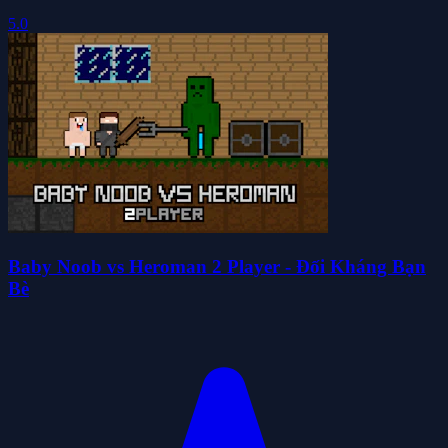
5.0
Baby Noob vs Heroman 2 Player - Đối Kháng Bạn
Bè