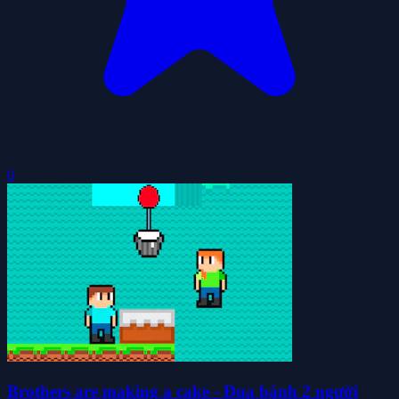
0
Brothers are making a cake - Đua bánh 2 người