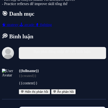
- Practice reflexes để improve skill tổng thể
🎯 Danh mục
🧠
strategy
🕹️
arcade
🥊
fighting
💭 Bình luận
Bạn phải đăng nhập để viết bình luận.
{{fullname}}
{{created}}
{{content}}
💬 Hiển thị phản hồi
💬 Ẩn phản hồi