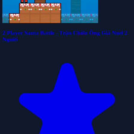
2 Player Santa Battle - Trận Chiến Ông Già Noel 2
Người