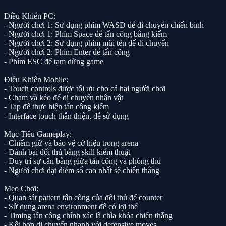
Điều Khiển PC:
- Người chơi 1: Sử dụng phím WASD để di chuyển chiến binh
- Người chơi 1: Phím Space để tấn công bằng kiếm
- Người chơi 2: Sử dụng phím mũi tên để di chuyển
- Người chơi 2: Phím Enter để tấn công
- Phím ESC để tạm dừng game
Điều Khiển Mobile:
- Touch controls được tối ưu cho cả hai người chơi
- Chạm và kéo để di chuyển nhân vật
- Tap để thực hiện tấn công kiếm
- Interface touch thân thiện, dễ sử dụng
Mục Tiêu Gameplay:
- Chiếm giữ và bảo vệ cờ hiệu trong arena
- Đánh bại đối thủ bằng skill kiếm thuật
- Duy trì sự cân bằng giữa tấn công và phòng thủ
- Người chơi đạt điểm số cao nhất sẽ chiến thắng
Mẹo Chơi:
- Quan sát pattern tấn công của đối thủ để counter
- Sử dụng arena environment để có lợi thế
- Timing tấn công chính xác là chìa khóa chiến thắng
- Kết hợp di chuyển nhanh với defensive moves