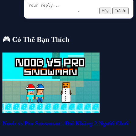
Hủy
Trả lời
🎮 Có Thể Bạn Thích
Noob vs Pro Snowman - Đối Kháng 2 Người Chơi