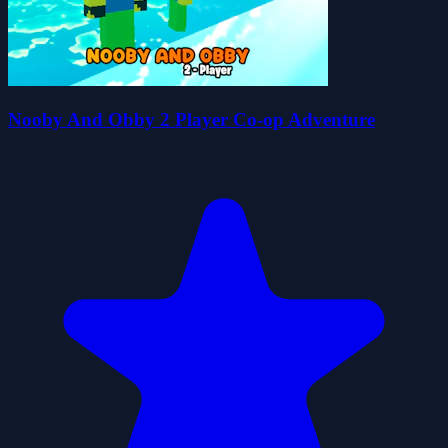
Nooby And Obby 2 Player Co-op Adventure