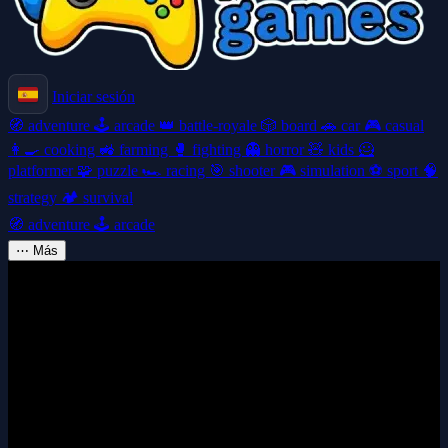
Iniciar sesión
🧭
adventure
🕹️
arcade
👑
battle-royale
🎲
board
🚗
car
🎮
casual
👩‍🍳
cooking
🚜
farming
🥊
fighting
👻
horror
🧸
kids
🦸
platformer
🧩
puzzle
🏎️
racing
🎯
shooter
🎮
simulation
⚽
sport
🧠
strategy
🏕️
survival
🧭
adventure
🕹️
arcade
⋯
Más